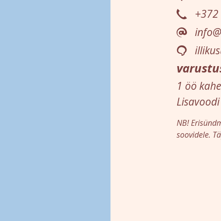
+372
info@i
illik
varustu
1 öö kah
Lisavoodi
NB! Erisündm
soovidele. T