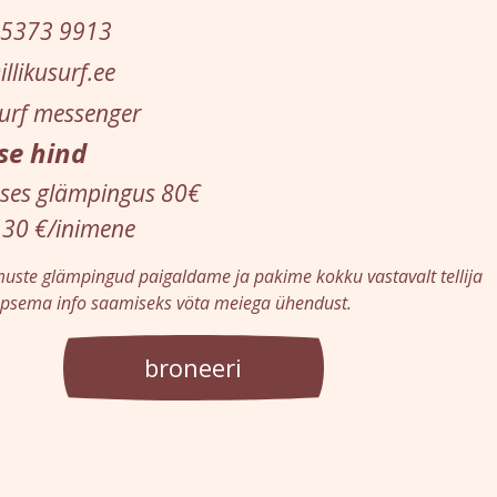
 5373 9913
llikusurf.ee
usurf messenger
se hind
eses glämpingus 80€
 30 €/inimene
uste glämpingud paigaldame ja pakime kokku vastavalt tellija
äpsema info saamiseks vöta meiega ühendust.
broneeri