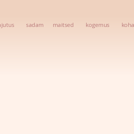
tem #3
jutus
sadam
maitsed
kogemus
koha