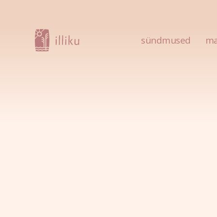
Item #1
Item #2
I
sündmused
ma