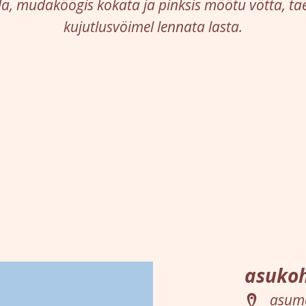
a, mudaköögis kokata ja pinksis möötu vötta, tae
kujutlusvöimel lennata lasta.
asukoh
asume