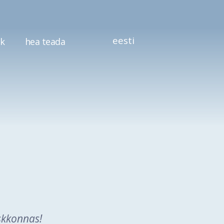
eesti
ik
hea teada
eskkonnas!