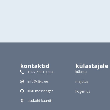
kontaktid
külastajale
külasta
+372 5381 4304
info@illiku.ee
majutus
illiku messenger
kogemus
asukoht kaardil