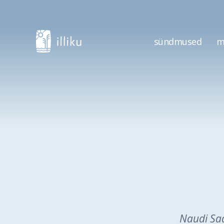
sündmused
m
Naudi Saa