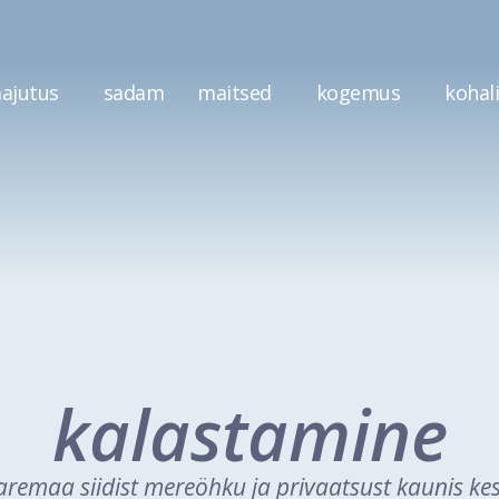
ajutus
sadam
maitsed
kogemus
kohal
kalastamine
remaa siidist mereöhku ja privaatsust kaunis k