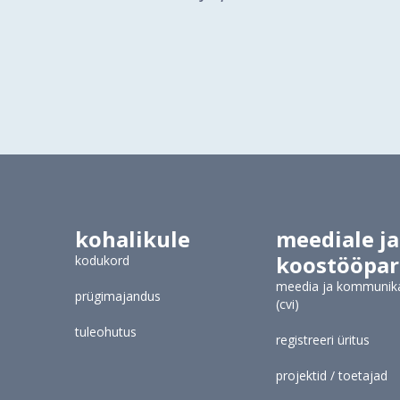
kohalikule
meediale ja
koostööpar
kodukord
meedia ja kommunik
prügimajandus
(cvi)
tuleohutus
registreeri üritus
projektid / toetajad