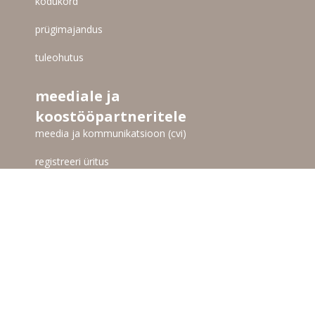
kodukord
prügimajandus
tuleohutus
meediale ja
koostööpartneritele
meedia ja kommunikatsioon (cvi)
registreeri üritus
projektid / toetajad
kasutustingimused
privaatsus ja küpsiste eeskirjad
jälgi meid siin