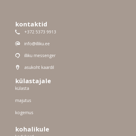
kontaktid
+372 5373 9913
info@illiku.ee
illiku messenger
asukoht kaardil
külastajale
külasta
majutus
kogemus
kohalikule