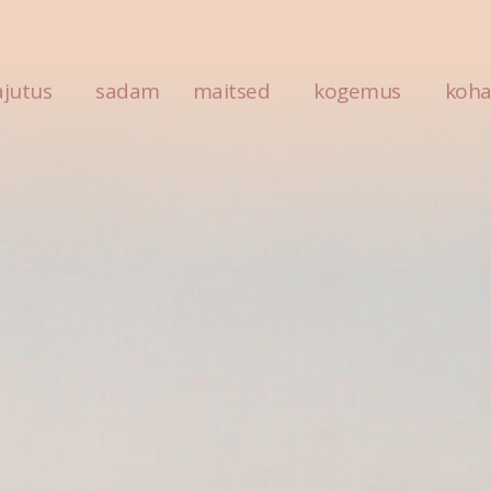
tem #3
jutus
sadam
maitsed
kogemus
koha