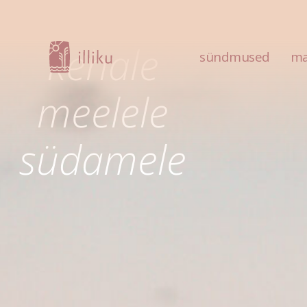
Item #1
Item #2
I
kehale
sündmused
ma
meelele
südamele