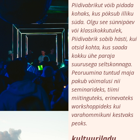
Piidivabrikut vöib pidada
kohaks, kus pöksub illiku
süda. Olgu see sünnipäev
vöi klassikokkutulek,
Piidivabrik sobib hästi, kui
otsid kohta, kus saada
kokku ühe paraja
suurusega seltskonnaga.
Peoruumina tuntud maja
pakub vöimalusi nii
seminarideks, tiimi
miitinguteks, erinevateks
workshoppideks kui
varahommikuni kestvaks
peoks.
kultuuriladu