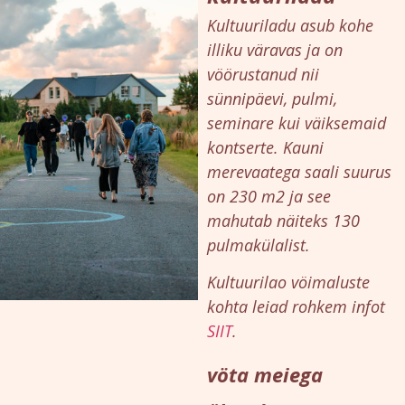
Kultuuriladu asub kohe
illiku väravas ja on
vöörustanud nii
sünnipäevi, pulmi,
seminare kui väiksemaid
kontserte. Kauni
merevaatega saali suurus
on 230 m2 ja see
mahutab näiteks 130
pulmakülalist.
Kultuurilao vöimaluste
kohta leiad rohkem infot
SIIT
.
vöta meiega