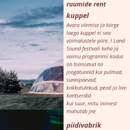
ruumide rent
kuppel
Avara olemise ja körge
laega kuppel ei sea
vöimalustele piire. I Land
Sound festivali keha ja
vaimu programmi kodus
on toimunud nii
joogatunnid kui pulmad,
sünnipäevad,
kokkutulekud, peod ja live
kontserdid.
kui suur, mitu inimest
mahutab jne
piidivabrik