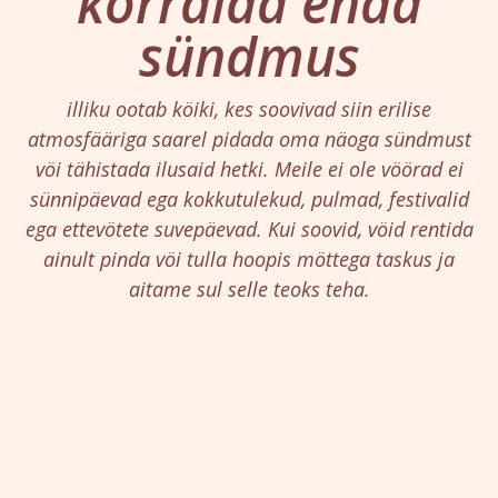
korralda enda
sündmus
illiku ootab köiki, kes soovivad siin erilise
atmosfääriga saarel pidada oma näoga sündmust
vöi tähistada ilusaid hetki. Meile ei ole vöörad ei
sünnipäevad ega kokkutulekud, pulmad, festivalid
ega ettevötete suvepäevad. Kui soovid, vöid rentida
ainult pinda vöi tulla hoopis möttega taskus ja
aitame sul selle teoks teha.