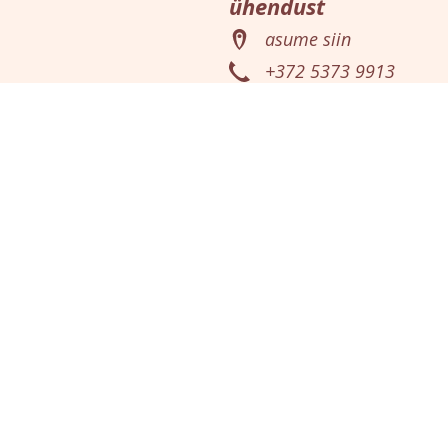
ühendust
asume siin
+372 5373 9913
info@illiku.ee
illiku messenger
catering